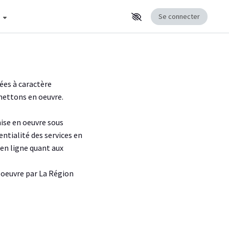
cher la suite du menu
s
Se connecter
ées à caractère
 mettons en oeuvre.
ise en oeuvre sous
ntialité des services en
 en ligne quant aux
n oeuvre par La Région