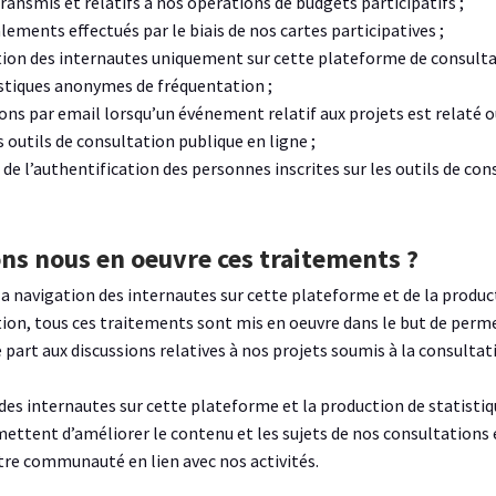
transmis et relatifs à nos opérations de budgets participatifs ;
lements effectués par le biais de nos cartes participatives ;
gation des internautes uniquement sur cette plateforme de consulta
stiques anonymes de fréquentation ;
tions par email lorsqu’un événement relatif aux projets est relaté 
outils de consultation publique en ligne ;
de l’authentification des personnes inscrites sur les outils de con
ns nous en oeuvre ces traitements ?
e la navigation des internautes sur cette plateforme et de la produc
on, tous ces traitements sont mis en oeuvre dans le but de perm
rt aux discussions relatives à nos projets soumis à la consultati
n des internautes sur cette plateforme et la production de statist
ttent d’améliorer le contenu et les sujets de nos consultations en
tre communauté en lien avec nos activités.