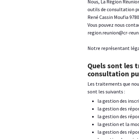
Nous, La Région Réunio
outils de consultation 
René Cassin Moufia 978
Vous pouvez nous contact
region.reunion@cr-reuni
Notre représentant lég
Quels sont les 
consultation pu
Les traitements que nous
sont les suivants :
la gestion des inscr
la gestion des répo
la gestion des répon
la gestion et la mod
la gestion des répo