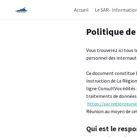
Accueil
Le SAR- Informatio
Aller au contenu principal
Paramètres d'accessibilité
Politique d
Vous trouverez ici tous 
personnel des internaute
Ce document constitue la
instruction de La Région
ligne ConsultVox édités 
traitements de données 
https://sar.regionreuni
Réunion au moyen de cet
Qui est le resp