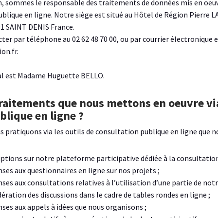
n, sommes le responsable des traitements de données mis en oeu
publique en ligne. Notre siège est situé au Hôtel de Région Pierr
01 SAINT DENIS France.
er par téléphone au 02 62 48 70 00, ou par courrier électronique e
on.fr.
al est Madame Huguette BELLO.
traitements que nous mettons en oeuvre via
blique en ligne ?
 pratiquons via les outils de consultation publique en ligne que
iptions sur notre plateforme participative dédiée à la consultatio
nses aux questionnaires en ligne sur nos projets ;
ses aux consultations relatives à l’utilisation d’une partie de not
ération des discussions dans le cadre de tables rondes en ligne ;
nses aux appels à idées que nous organisons ;