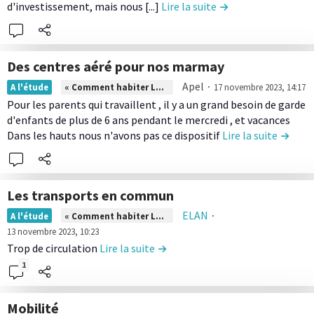
e
d'investissement, mais nous [...]
Lire la suite
de la contribution L
u
l
c
t
a
o
i
c
n
o
Des centres aéré pour nos marmay
o
t
n
L
n
Apel
∙
A l'étude
« Comment habiter La Réunion ? »
17 novembre 2023, 14:17
e
P
i
t
Pour les parents qui travaillent , il y a un grand besoin de garde
n
l
r
r
d'enfants de plus de 6 ans pendant le mercredi , et vacances
u
a
e
i
Dans les hauts nous n'avons pas ce dispositif
Lire la suite
de la c
d
n
l
b
e
t
e
u
l
e
c
t
a
r
Les transports en commun
o
i
c
s
L
ELAN
∙
n
o
A l'étude
« Comment habiter La Réunion ? »
o
a
i
13 novembre 2023, 10:23
t
n
n
i
r
Trop de circulation
Lire la suite
de la contribution Les transpor
e
a
t
n
e
1
n
u
r
p
l
u
t
i
o
e
d
o
Mobilité
b
u
c