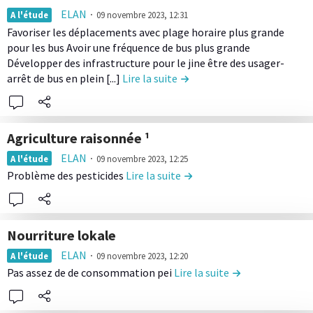
e
n
L
u
r
o
ELAN
∙
A l'étude
09 novembre 2023, 12:31
l
o
i
t
m
n
Favoriser les déplacements avec plage horaire plus grande
a
m
r
i
a
pour les bus Avoir une fréquence de bus plus grande
t
c
i
e
o
Développer des infrastructure pour le jine être des usager-
n
e
o
e
l
arrêt de bus en plein [...]
Lire la suite
de la contribution Mobilité
n
g
n
n
a
e
L
e
u
t
l
c
'
r
d
r
i
o
é
s
e
Agriculture raisonnée ¹
i
m
n
n
a
l
L
b
e
ELAN
∙
A l'étude
09 novembre 2023, 12:25
t
e
i
a
i
u
n
Problème des pesticides
Lire la suite
de la contribution Agricultu
e
r
n
c
r
t
t
n
g
.
o
e
i
a
u
i
n
l
o
i
d
q
t
Nourriture lokale
e
n
r
e
u
r
L
c
D
ELAN
∙
e
A l'étude
09 novembre 2023, 12:20
l
e
i
i
o
e
-
Pas assez de de consommation pei
Lire la suite
de la contributio
a
b
r
n
s
a
c
u
e
t
c
u
o