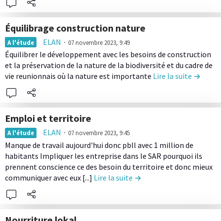
d
n
i
e
é
e
t
b
c
c
l
Équilibrage construction nature
d
u
o
l
a
L
e
t
ELAN
∙
n
A l'étude
07 novembre 2023, 9:49
a
c
i
t
i
Équilibrer le développement avec les besoins de construction
t
s
o
r
e
o
et la préservation de la nature de la biodiversité et du cadre de
e
s
n
e
r
vie reunionnais où la nature est importante
Lire la suite
de la co
n
n
e
t
l
r
D
u
m
r
e
a
é
d
e
i
c
i
c
e
n
Emploi et territoire
b
o
n
l
l
t
L
u
ELAN
∙
n
A l'étude
07 novembre 2023, 9:45
a
a
d
i
t
Manque de travail aujourd'hui donc pbll avec 1 million de
t
s
c
e
r
i
habitants Impliquer les entreprise dans le SAR pourquoi ils
e
s
o
t
e
o
prennent conscience ce des besoin du territoire et donc mieux
n
e
n
e
l
communiquer avec eux [...]
Lire la suite
de la contribution Emploi 
n
u
m
t
r
e
M
d
e
r
r
c
a
e
n
i
a
o
i
l
Nourriture lokal
t