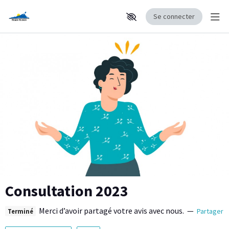
Se connecter
Affi
Aller au contenu principal
Paramètres d'accessibilité
Consultation 2023
Merci d’avoir partagé votre avis avec nous.
—
Partager
Terminé