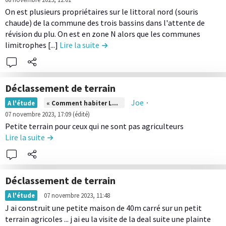
n
c
c
b
r
A
r
On est plusieurs propriétaires sur le littoral nord (souris
t
o
o
u
e
g
m
chaude) de la commune des trois bassins dans l'attente de
e
n
m
t
l
r
révision du plu. On est en zone N alors que les communes
a
n
t
m
i
e
limitrophes [...]
Lire la suite
de la contribution Déclassement de 
i
y
u
r
u
o
c
c
d
i
n
n
o
u
e
b
N
n
l
l
Déclassement de terrain
u
o
t
t
a
L
t
Joe
∙
A l'étude
« Comment habiter La Réunion ? »
u
e
u
c
i
i
07 novembre 2023, 17:09
(édité)
r
n
r
o
r
o
Petite terrain pour ceux qui ne sont pas agriculteurs
r
u
e
n
e
Lire la suite
de la contribution Déclassement de terrain
n
i
d
r
t
l
N
t
e
a
r
e
o
u
l
i
i
c
u
r
a
s
Déclassement de terrain
b
o
r
e
c
o
L
u
n
A l'étude
07 novembre 2023, 11:48
r
l
o
n
i
t
J ai construit une petite maison de 40m carré sur un petit
t
i
o
n
n
r
i
terrain agricoles ... j ai eu la visite de la deal suite une plainte
e
t