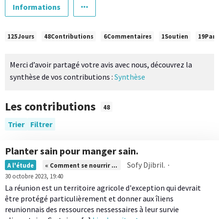
Informations
C
125
Jours
48
Contributions
6
Commentaires
1
Soutien
19
Part
h
i
Merci d’avoir partagé votre avis avec nous, découvrez la
f
synthèse de vos contributions :
Synthèse
f
r
Les contributions
48
e
s
Trier
Filtrer
c
l
Planter sain pour manger sain.
L
é
Sofy Djibril.
∙
A l'étude
« Comment se nourrir en local ? »
i
s
30 octobre 2023, 19:40
r
e
La réunion est un territoire agricole d'exception qui devrait
e
être protégé particulièrement et donner aux îliens
t
l
reunionnais des ressources nessessaires à leur survie
S