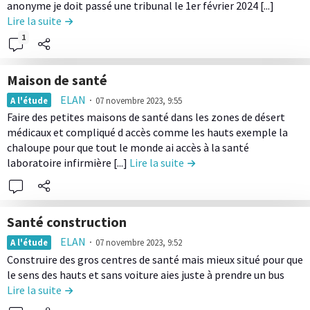
k
t
é
e
o
anonyme je doit passé une tribunal le 1er février 2024 [...]
n
u
a
r
e
l
Lire la suite
de la contribution Déclassement de terrain
n
u
r
l
i
¹
e
H
1
d
e
e
b
c
a
e
l
u
o
b
l
Maison de santé
o
t
n
i
a
L
k
ELAN
∙
i
A l'étude
07 novembre 2023, 9:55
t
t
c
i
a
o
Faire des petites maisons de santé dans les zones de désert
e
e
o
r
l
médicaux et compliqué d accès comme les hauts exemple la
n
n
r
n
e
chaloupe pour que tout le monde ai accès à la santé
D
u
t
l
laboratoire infirmière [...]
Lire la suite
de la contribution Maison 
é
d
r
e
c
e
i
c
l
l
b
o
a
a
Santé construction
u
n
s
c
L
t
ELAN
∙
A l'étude
07 novembre 2023, 9:52
t
s
o
i
i
Construire des gros centres de santé mais mieux situé pour que
e
e
n
r
o
le sens des hauts et sans voiture aies juste à prendre un bus
n
m
t
e
Lire la suite
de la contribution Santé construction
n
u
e
r
l
D