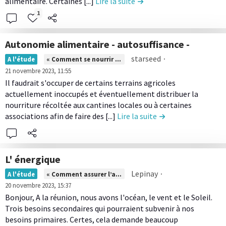
e
alimentaire. Certaines [...]
Lire la suite
de la contribution Planter
t
c
1
a
o
t
n
autonomie alimentaire - autosuffisance -
i
t
L
starseed
∙
s
A l'étude
« Comment se nourrir en local ? »
e
i
21 novembre 2023, 11:55
t
n
r
Il faudrait s'occuper de certains terrains agricoles
i
u
e
actuellement inoccupés et éventuellement distribuer la
d
q
l
nourriture récoltée aux cantines locales ou à certaines
e
u
e
associations afin de faire des [...]
Lire la suite
de la contribution 
l
e
c
a
s
o
c
n
L' énergique
o
t
L
n
Lepinay
∙
A l'étude
« Comment assurer l’autonomie énergétique et l’économie circulaire ? »
e
i
t
20 novembre 2023, 15:37
n
r
r
Bonjour, A la réunion, nous avons l'océan, le vent et le Soleil.
u
e
i
Trois besoins secondaires qui pourraient subvenir à nos
d
l
b
besoins primaires. Certes, cela demande beaucoup
e