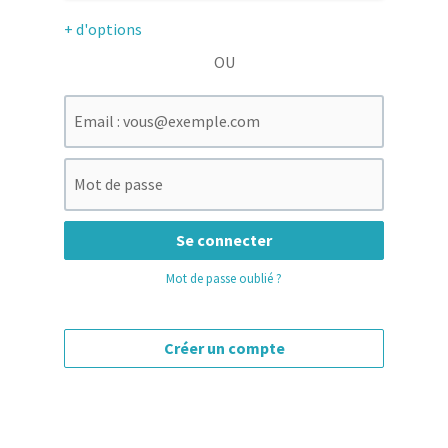
+ d'options
OU
I
n
d
I
i
n
q
d
u
Se connecter
i
e
q
Mot de passe oublié ?
z
u
v
e
o
z
Créer un compte
t
v
r
o
e
t
a
r