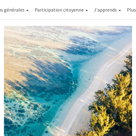
ns générales
Participation citoyenne
J'apprends
Affi
Plu